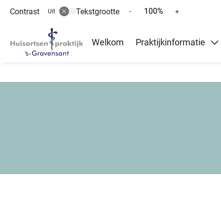
100%
Contrast
Tekstgrootte
Tekst
Tekst
-
+
Uit
verkleinen
vergroten
Hoofd
met
met
Welkom
Praktijkinformatie
10%
10%
menu